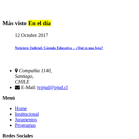
Más visto
En el día
12 Octubre 2017
Noticiero Judicial: Cápsula Educativa – ¿Qué es una foja?
Compañia 1140,
Santiago,
CHILE
E-Mail:
tvpjud@pjud.cl
Menú
Home
Institucional
Juramentos
Programas
Redes Sociales