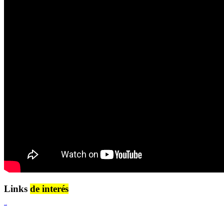
Links
de interés
Lenguaje Claro