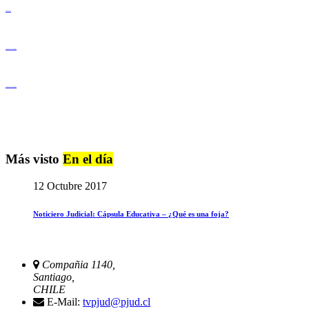
Derechos Humanos
Igualdad de Género y No Discriminación
Igualdad de Género y No Discriminación
Más visto
En el día
12 Octubre 2017
Noticiero Judicial: Cápsula Educativa – ¿Qué es una foja?
Compañia 1140,
Santiago,
CHILE
E-Mail:
tvpjud@pjud.cl