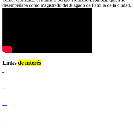
desempeñaba como magistrado del Juzgado de Familia de la ciudad.
Links
de interés
Lenguaje Claro
Derechos Humanos
Igualdad de Género y No Discriminación
Igualdad de Género y No Discriminación