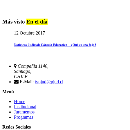
Más visto
En el día
12 Octubre 2017
Noticiero Judicial: Cápsula Educativa – ¿Qué es una foja?
Compañia 1140,
Santiago,
CHILE
E-Mail:
tvpjud@pjud.cl
Menú
Home
Institucional
Juramentos
Programas
Redes Sociales