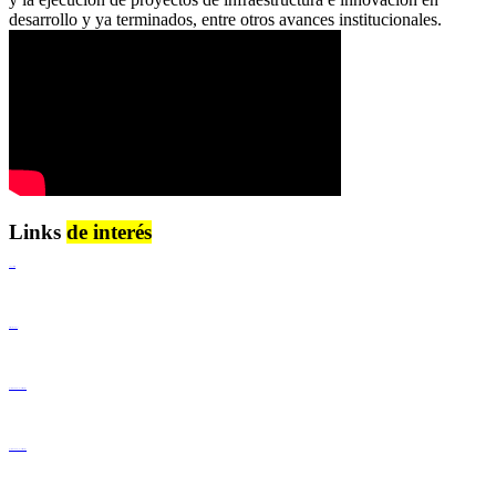
desarrollo y ya terminados, entre otros avances institucionales.
Links
de interés
Lenguaje Claro
Derechos Humanos
Igualdad de Género y No Discriminación
Igualdad de Género y No Discriminación