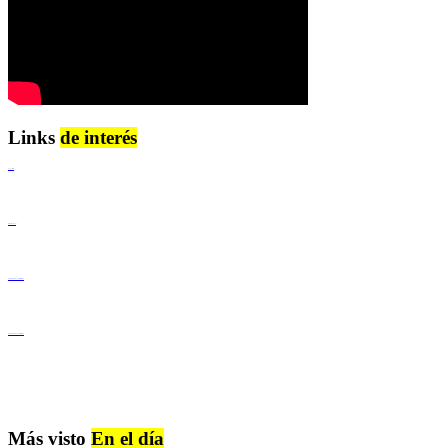
Links
de interés
Lenguaje Claro
Derechos Humanos
Igualdad de Género y No Discriminación
Igualdad de Género y No Discriminación
Más visto
En el día