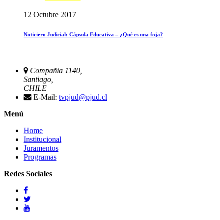
12 Octubre 2017
Noticiero Judicial: Cápsula Educativa – ¿Qué es una foja?
Compañia 1140,
Santiago,
CHILE
E-Mail:
tvpjud@pjud.cl
Menú
Home
Institucional
Juramentos
Programas
Redes Sociales