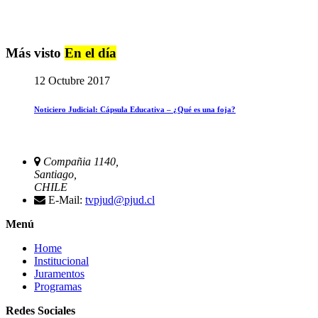
Más visto
En el día
12 Octubre 2017
Noticiero Judicial: Cápsula Educativa – ¿Qué es una foja?
Compañia 1140,
Santiago,
CHILE
E-Mail:
tvpjud@pjud.cl
Menú
Home
Institucional
Juramentos
Programas
Redes Sociales