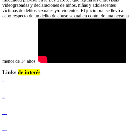
videograbadas y declaraciones de niños, niñas y adolescentes
víctimas de delitos sexuales y/o violentos. El juicio oral se llevó a
cabo respecto de un delito de abuso sexual en contra de una persona
menor de 14 años.
Links
de interés
Lenguaje Claro
Derechos Humanos
Igualdad de Género y No Discriminación
Igualdad de Género y No Discriminación