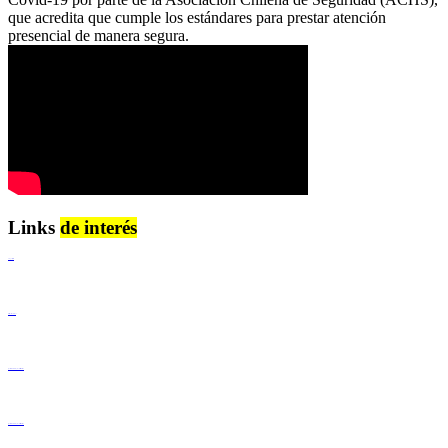
que acredita que cumple los estándares para prestar atención
presencial de manera segura.
Links
de interés
Lenguaje Claro
Derechos Humanos
Igualdad de Género y No Discriminación
Igualdad de Género y No Discriminación