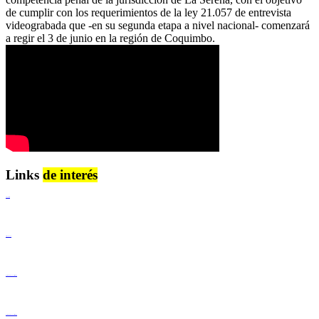
de cumplir con los requerimientos de la ley 21.057 de entrevista
videograbada que -en su segunda etapa a nivel nacional- comenzará
a regir el 3 de junio en la región de Coquimbo.
Links
de interés
Lenguaje Claro
Derechos Humanos
Igualdad de Género y No Discriminación
Igualdad de Género y No Discriminación