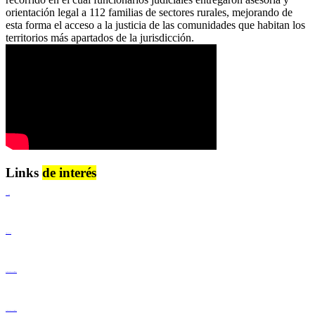
orientación legal a 112 familias de sectores rurales, mejorando de
esta forma el acceso a la justicia de las comunidades que habitan los
territorios más apartados de la jurisdicción.
Links
de interés
Lenguaje Claro
Derechos Humanos
Igualdad de Género y No Discriminación
Igualdad de Género y No Discriminación