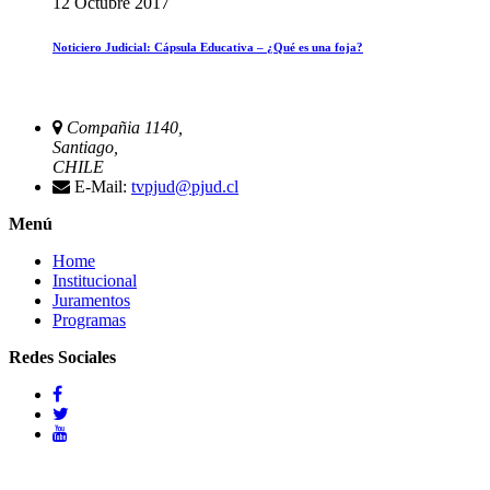
12 Octubre 2017
Noticiero Judicial: Cápsula Educativa – ¿Qué es una foja?
Compañia 1140,
Santiago,
CHILE
E-Mail:
tvpjud@pjud.cl
Menú
Home
Institucional
Juramentos
Programas
Redes Sociales