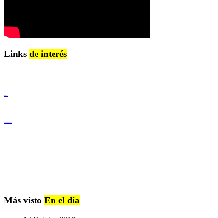
Links
de interés
Lenguaje Claro
Derechos Humanos
Igualdad de Género y No Discriminación
Igualdad de Género y No Discriminación
Más visto
En el día