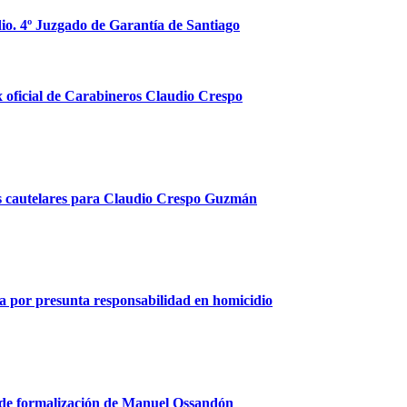
io. 4º Juzgado de Garantía de Santiago
x oficial de Carabineros Claudio Crespo
as cautelares para Claudio Crespo Guzmán
a por presunta responsabilidad en homicidio
a de formalización de Manuel Ossandón