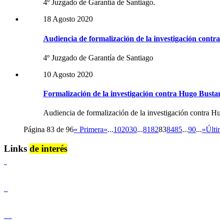
4º Juzgado de Garantía de Santiago.
18 Agosto 2020
Audiencia de formalización de la investigación contr
4º Juzgado de Garantía de Santiago
10 Agosto 2020
Formalización de la investigación contra Hugo Busta
Audiencia de formalización de la investigación contra H
Página 83 de 96
« Primera
«
...
10
20
30
...
81
82
83
84
85
...
90
...
»
Últi
Links
de interés
Lenguaje Claro
Derechos Humanos
Igualdad de Género y No Discriminación