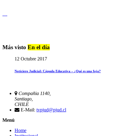
Igualdad de Género y No Discriminación
Más visto
En el día
12 Octubre 2017
Noticiero Judicial: Cápsula Educativa – ¿Qué es una foja?
Compañia 1140,
Santiago,
CHILE
E-Mail:
tvpjud@pjud.cl
Menú
Home
Institucional