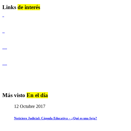
Links
de interés
Lenguaje Claro
Derechos Humanos
Igualdad de Género y No Discriminación
Igualdad de Género y No Discriminación
Más visto
En el día
12 Octubre 2017
Noticiero Judicial: Cápsula Educativa – ¿Qué es una foja?