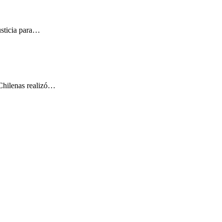
usticia para…
 Chilenas realizó…