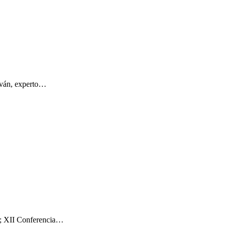
alván, experto…
14; XII Conferencia…