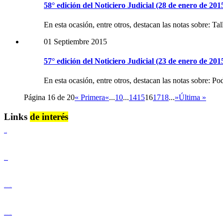
58° edición del Noticiero Judicial (28 de enero de 201
En esta ocasión, entre otros, destacan las notas sobre: Ta
01 Septiembre 2015
57° edición del Noticiero Judicial (23 de enero de 201
En esta ocasión, entre otros, destacan las notas sobre: 
Página 16 de 20
« Primera
«
...
10
...
14
15
16
17
18
...
»
Última »
Links
de interés
Lenguaje Claro
Derechos Humanos
Igualdad de Género y No Discriminación
Igualdad de Género y No Discriminación