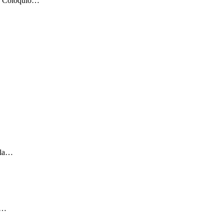
os: Coloquio…
e la…
il…