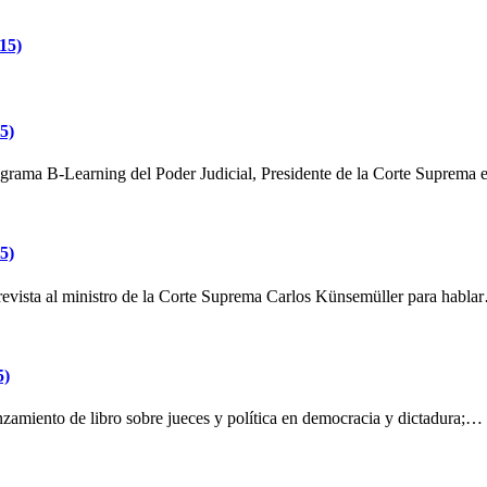
015)
5)
 Programa B-Learning del Poder Judicial, Presidente de la Corte Suprem
5)
ntrevista al ministro de la Corte Suprema Carlos Künsemüller para habl
5)
anzamiento de libro sobre jueces y política en democracia y dictadura;…