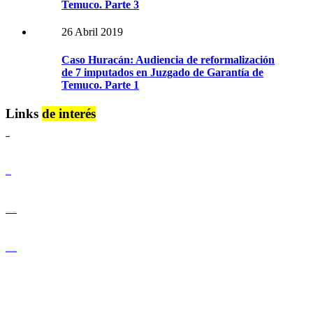
Temuco. Parte 3
26 Abril 2019
Caso Huracán: Audiencia de reformalización
de 7 imputados en Juzgado de Garantía de
Temuco. Parte 1
Links
de interés
Lenguaje Claro
Derechos Humanos
Igualdad de Género y No Discriminación
Igualdad de Género y No Discriminación