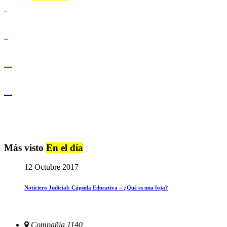
Lenguaje Claro
Derechos Humanos
Igualdad de Género y No Discriminación
Igualdad de Género y No Discriminación
Más visto
En el día
12 Octubre 2017
Noticiero Judicial: Cápsula Educativa – ¿Qué es una foja?
Compañia 1140,