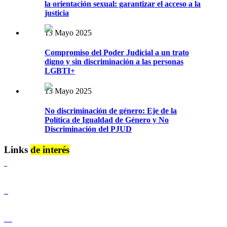
la orientación sexual: garantizar el acceso a la
justicia
13 Mayo 2025
Compromiso del Poder Judicial a un trato
digno y sin discriminación a las personas
LGBTI+
13 Mayo 2025
No discriminación de género: Eje de la
Política de Igualdad de Género y No
Discriminación del PJUD
Links
de interés
Lenguaje Claro
Derechos Humanos
Igualdad de Género y No Discriminación