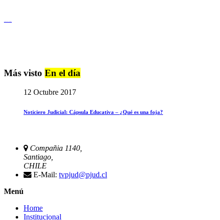
Igualdad de Género y No Discriminación
Más visto
En el día
12 Octubre 2017
Noticiero Judicial: Cápsula Educativa – ¿Qué es una foja?
Compañia 1140,
Santiago,
CHILE
E-Mail:
tvpjud@pjud.cl
Menú
Home
Institucional