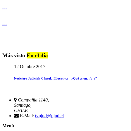
Igualdad de Género y No Discriminación
Igualdad de Género y No Discriminación
Más visto
En el día
12 Octubre 2017
Noticiero Judicial: Cápsula Educativa – ¿Qué es una foja?
Compañia 1140,
Santiago,
CHILE
E-Mail:
tvpjud@pjud.cl
Menú