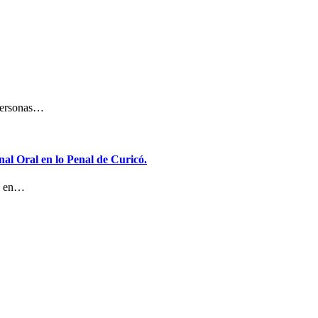
 personas…
al Oral en lo Penal de Curicó.
o, en…