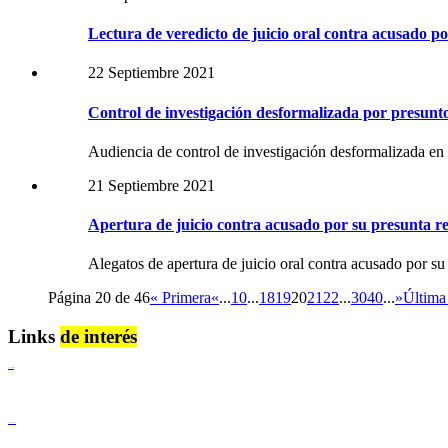
Lectura de veredicto de juicio oral contra acusado p
22 Septiembre 2021
Control de investigación desformalizada por presunt
Audiencia de control de investigación desformalizada en 
21 Septiembre 2021
Apertura de juicio contra acusado por su presunta re
Alegatos de apertura de juicio oral contra acusado por 
Página 20 de 46
« Primera
«
...
10
...
18
19
20
21
22
...
30
40
...
»
Última
Links
de interés
Lenguaje Claro
Derechos Humanos