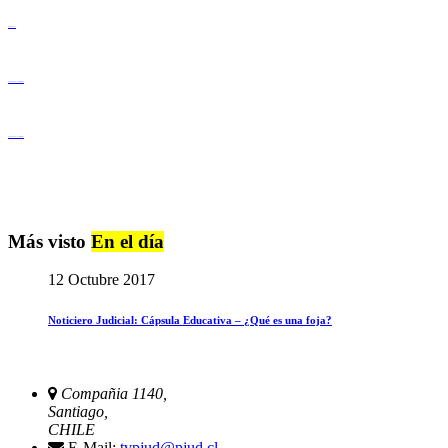
Derechos Humanos
Igualdad de Género y No Discriminación
Igualdad de Género y No Discriminación
Más visto
En el día
12 Octubre 2017
Noticiero Judicial: Cápsula Educativa – ¿Qué es una foja?
Compañia 1140,
Santiago,
CHILE
E-Mail:
tvpjud@pjud.cl