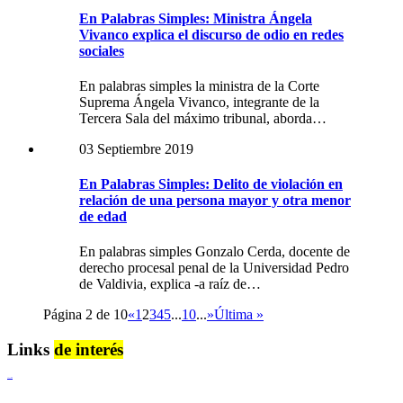
En Palabras Simples: Ministra Ángela
Vivanco explica el discurso de odio en redes
sociales
En palabras simples la ministra de la Corte
Suprema Ángela Vivanco, integrante de la
Tercera Sala del máximo tribunal, aborda…
03 Septiembre 2019
En Palabras Simples: Delito de violación en
relación de una persona mayor y otra menor
de edad
En palabras simples Gonzalo Cerda, docente de
derecho procesal penal de la Universidad Pedro
de Valdivia, explica -a raíz de…
Página 2 de 10
«
1
2
3
4
5
...
10
...
»
Última »
Links
de interés
Lenguaje Claro