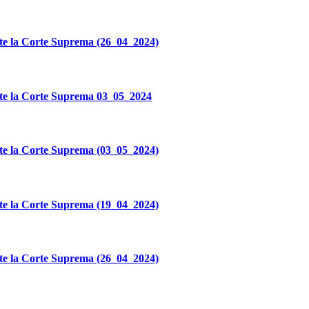
te la Corte Suprema (26_04_2024)
te la Corte Suprema 03_05_2024
te la Corte Suprema (03_05_2024)
te la Corte Suprema (19_04_2024)
te la Corte Suprema (26_04_2024)