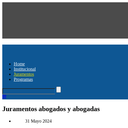
Home
Institucional
Juramentos
Programas
Juramentos abogados y abogadas
31 Mayo 2024