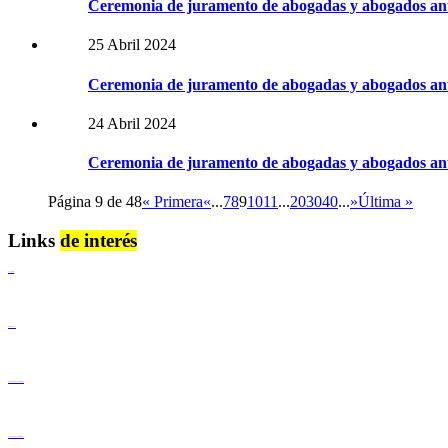
Ceremonia de juramento de abogadas y abogados an
25 Abril 2024
Ceremonia de juramento de abogadas y abogados an
24 Abril 2024
Ceremonia de juramento de abogadas y abogados an
Página 9 de 48
« Primera
«
...
7
8
9
10
11
...
20
30
40
...
»
Última »
Links
de interés
Lenguaje Claro
Derechos Humanos
Igualdad de Género y No Discriminación
Igualdad de Género y No Discriminación