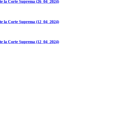
te la Corte Suprema (26_04_2024)
te la Corte Suprema (12_04_2024)
te la Corte Suprema (12_04_2024)