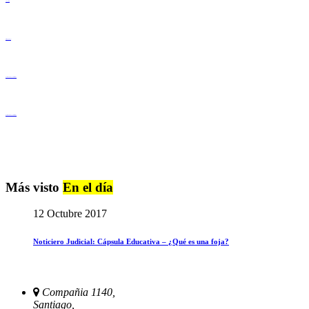
Lenguaje Claro
Derechos Humanos
Igualdad de Género y No Discriminación
Igualdad de Género y No Discriminación
Más visto
En el día
12 Octubre 2017
Noticiero Judicial: Cápsula Educativa – ¿Qué es una foja?
Compañia 1140,
Santiago,