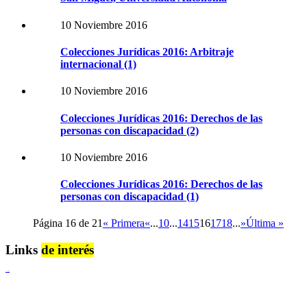
10 Noviembre 2016
Colecciones Jurídicas 2016: Arbitraje
internacional (1)
10 Noviembre 2016
Colecciones Jurídicas 2016: Derechos de las
personas con discapacidad (2)
10 Noviembre 2016
Colecciones Jurídicas 2016: Derechos de las
personas con discapacidad (1)
Página 16 de 21
« Primera
«
...
10
...
14
15
16
17
18
...
»
Última »
Links
de interés
Lenguaje Claro