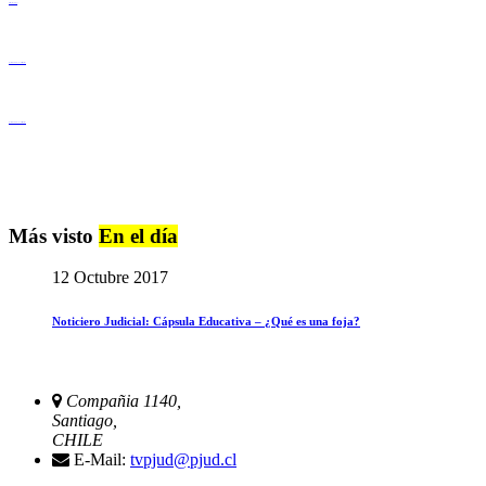
Derechos Humanos
Igualdad de Género y No Discriminación
Igualdad de Género y No Discriminación
Más visto
En el día
12 Octubre 2017
Noticiero Judicial: Cápsula Educativa – ¿Qué es una foja?
Compañia 1140,
Santiago,
CHILE
E-Mail:
tvpjud@pjud.cl