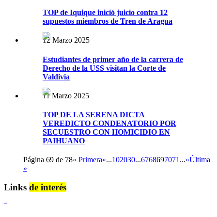
TOP de Iquique inició juicio contra 12
supuestos miembros de Tren de Aragua
12 Marzo 2025
Estudiantes de primer año de la carrera de
Derecho de la USS visitan la Corte de
Valdivia
11 Marzo 2025
TOP DE LA SERENA DICTA
VEREDICTO CONDENATORIO POR
SECUESTRO CON HOMICIDIO EN
PAIHUANO
Página 69 de 78
« Primera
«
...
10
20
30
...
67
68
69
70
71
...
»
Última
»
Links
de interés
Lenguaje Claro