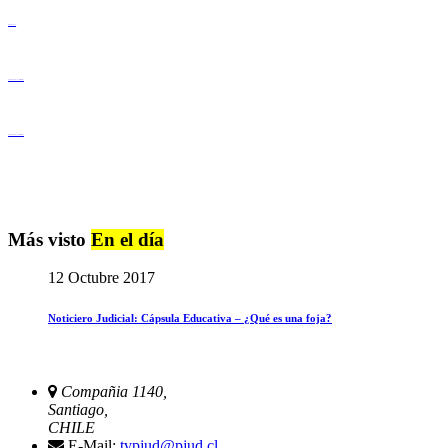
Derechos Humanos
Igualdad de Género y No Discriminación
Igualdad de Género y No Discriminación
Más visto
En el día
12 Octubre 2017
Noticiero Judicial: Cápsula Educativa – ¿Qué es una foja?
Compañia 1140,
Santiago,
CHILE
E-Mail:
tvpjud@pjud.cl