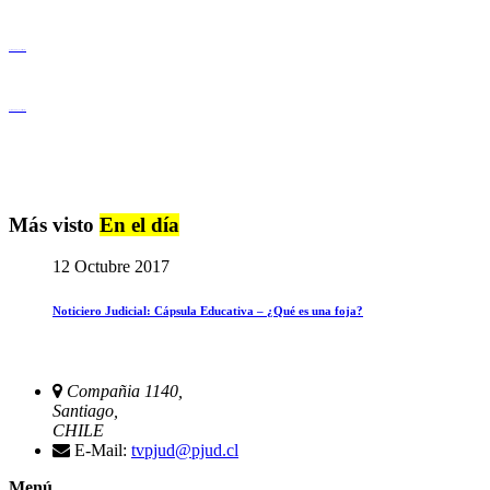
Igualdad de Género y No Discriminación
Igualdad de Género y No Discriminación
Más visto
En el día
12 Octubre 2017
Noticiero Judicial: Cápsula Educativa – ¿Qué es una foja?
Compañia 1140,
Santiago,
CHILE
E-Mail:
tvpjud@pjud.cl
Menú