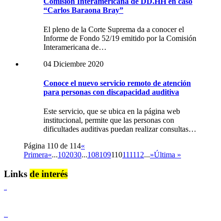
Comisión Interamericana de DD.HH en caso
“Carlos Baraona Bray”
El pleno de la Corte Suprema da a conocer el
Informe de Fondo 52/19 emitido por la Comisión
Interamericana de…
04 Diciembre 2020
Conoce el nuevo servicio remoto de atención
para personas con discapacidad auditiva
Este servicio, que se ubica en la página web
institucional, permite que las personas con
dificultades auditivas puedan realizar consultas…
Página 110 de 114
«
Primera
«
...
10
20
30
...
108
109
110
111
112
...
»
Última »
Links
de interés
Lenguaje Claro
Derechos Humanos