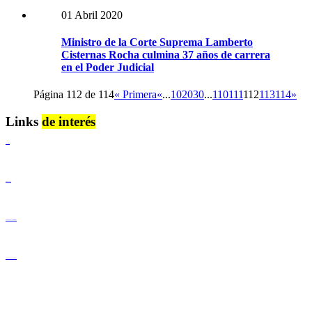
01 Abril 2020
Ministro de la Corte Suprema Lamberto
Cisternas Rocha culmina 37 años de carrera
en el Poder Judicial
Página 112 de 114
« Primera
«
...
10
20
30
...
110
111
112
113
114
»
Links
de interés
Lenguaje Claro
Derechos Humanos
Igualdad de Género y No Discriminación
Igualdad de Género y No Discriminación