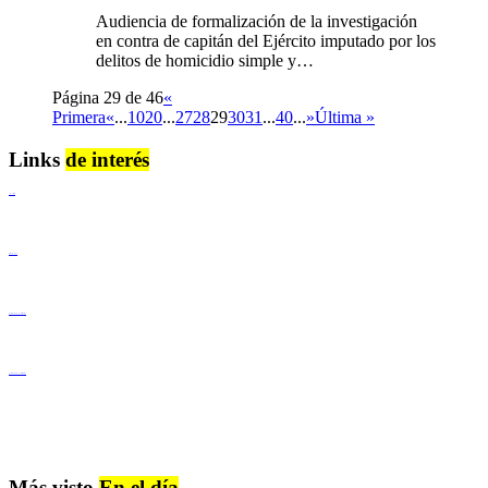
Audiencia de formalización de la investigación
en contra de capitán del Ejército imputado por los
delitos de homicidio simple y…
Página 29 de 46
«
Primera
«
...
10
20
...
27
28
29
30
31
...
40
...
»
Última »
Links
de interés
Lenguaje Claro
Derechos Humanos
Igualdad de Género y No Discriminación
Igualdad de Género y No Discriminación
Más visto
En el día