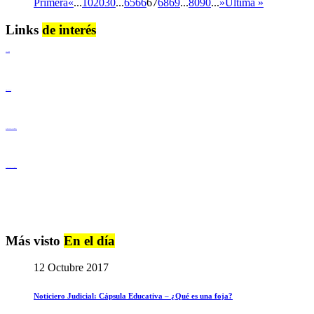
Primera
«
...
10
20
30
...
65
66
67
68
69
...
80
90
...
»
Última »
Links
de interés
Lenguaje Claro
Derechos Humanos
Igualdad de Género y No Discriminación
Igualdad de Género y No Discriminación
Más visto
En el día
12 Octubre 2017
Noticiero Judicial: Cápsula Educativa – ¿Qué es una foja?