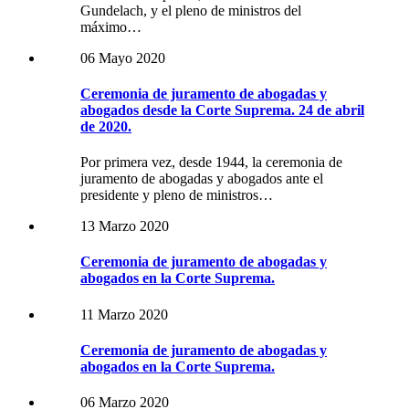
Gundelach, y el pleno de ministros del
máximo…
06 Mayo 2020
Ceremonia de juramento de abogadas y
abogados desde la Corte Suprema. 24 de abril
de 2020.
Por primera vez, desde 1944, la ceremonia de
juramento de abogadas y abogados ante el
presidente y pleno de ministros…
13 Marzo 2020
Ceremonia de juramento de abogadas y
abogados en la Corte Suprema.
11 Marzo 2020
Ceremonia de juramento de abogadas y
abogados en la Corte Suprema.
06 Marzo 2020