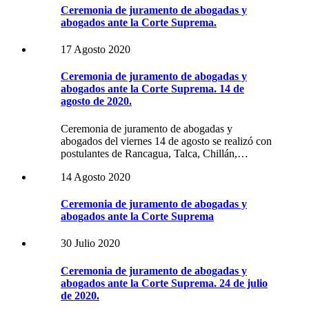
Ceremonia de juramento de abogadas y
abogados ante la Corte Suprema.
17 Agosto 2020
Ceremonia de juramento de abogadas y
abogados ante la Corte Suprema. 14 de
agosto de 2020.
Ceremonia de juramento de abogadas y
abogados del viernes 14 de agosto se realizó con
postulantes de Rancagua, Talca, Chillán,…
14 Agosto 2020
Ceremonia de juramento de abogadas y
abogados ante la Corte Suprema
30 Julio 2020
Ceremonia de juramento de abogadas y
abogados ante la Corte Suprema. 24 de julio
de 2020.