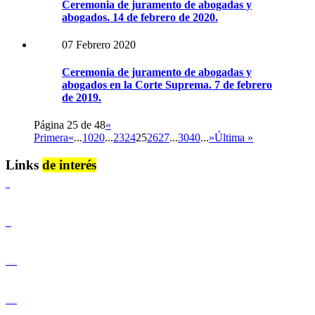
Ceremonia de juramento de abogadas y
abogados. 14 de febrero de 2020.
07 Febrero 2020
Ceremonia de juramento de abogadas y
abogados en la Corte Suprema. 7 de febrero
de 2019.
Página 25 de 48
«
Primera
«
...
10
20
...
23
24
25
26
27
...
30
40
...
»
Última »
Links
de interés
Lenguaje Claro
Derechos Humanos
Igualdad de Género y No Discriminación
Igualdad de Género y No Discriminación