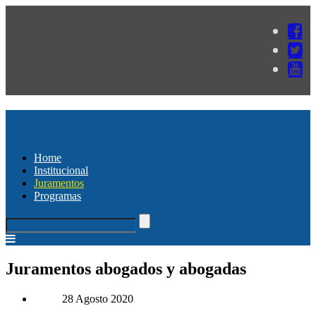
Home
Institucional
Juramentos
Programas
Juramentos abogados y abogadas
28 Agosto 2020