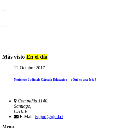
Igualdad de Género y No Discriminación
Igualdad de Género y No Discriminación
Más visto
En el día
12 Octubre 2017
Noticiero Judicial: Cápsula Educativa – ¿Qué es una foja?
Compañia 1140,
Santiago,
CHILE
E-Mail:
tvpjud@pjud.cl
Menú