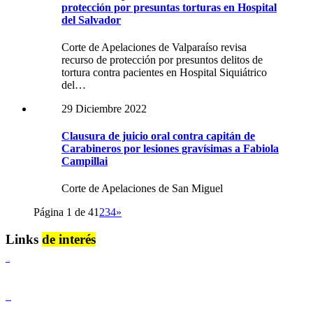
protección por presuntas torturas en Hospital
del Salvador
Corte de Apelaciones de Valparaíso revisa
recurso de protección por presuntos delitos de
tortura contra pacientes en Hospital Siquiátrico
del…
29 Diciembre 2022
Clausura de juicio oral contra capitán de
Carabineros por lesiones gravísimas a Fabiola
Campillai
Corte de Apelaciones de San Miguel
Página 1 de 4
1
2
3
4
»
Links
de interés
Lenguaje Claro
Derechos Humanos