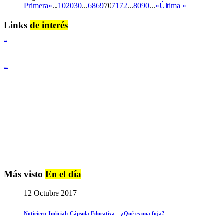
Primera
«
...
10
20
30
...
68
69
70
71
72
...
80
90
...
»
Última »
Links
de interés
Lenguaje Claro
Derechos Humanos
Igualdad de Género y No Discriminación
Igualdad de Género y No Discriminación
Más visto
En el día
12 Octubre 2017
Noticiero Judicial: Cápsula Educativa – ¿Qué es una foja?