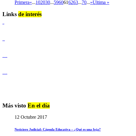
Primera
«
...
10
20
30
...
59
60
61
62
63
...
70
...
»
Última »
Links
de interés
Lenguaje Claro
Derechos Humanos
Igualdad de Género y No Discriminación
Igualdad de Género y No Discriminación
Más visto
En el día
12 Octubre 2017
Noticiero Judicial: Cápsula Educativa – ¿Qué es una foja?